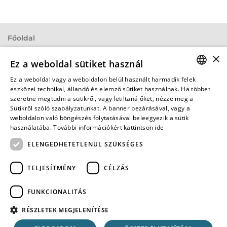
Főoldal
×
Oldaltérkép
Ez a weboldal sütiket használ
Használati feltételek
Ez a weboldal vagy a weboldalon belül használt harmadik felek
ENGLISH
eszközei technikai, állandó és elemző sütiket használnak. Ha többet
Adatvédelmi nyilatkozat
szeretne megtudni a sütikről, vagy letiltaná őket, nézze meg a
HUNGARIAN
Sütikről szóló szabályzatunkat. A banner bezárásával, vagy a
Alap specifikációk
weboldalon való böngészés folytatásával beleegyezik a sütik
GERMAN
használatába. További információkért
kattintson ide
Impresszum
FRENCH
ELENGEDHETETLENÜL SZÜKSÉGES
Süti szabályzat
ITALIAN
TELJESÍTMÉNY
CÉLZÁS
SPANISH
Kövessen bennünket!
FUNKCIONALITÁS
RÉSZLETEK MEGJELENÍTÉSE
ÍRJON