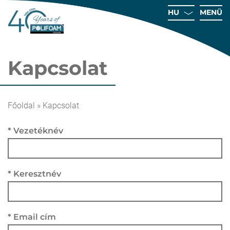
HU
MENÜ
Kapcsolat
Főold
Főoldal
»
Kapcsolat
Vállalat
* Vezetéknév
Technológ
Mintabo
Minős
* Keresztnév
Karr
Kapcsol
* Email cím